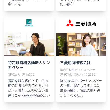
集中力を
たい存在
特定非営利活動法人サン
三菱地所株式会社
カクシャ
総合不動産ディベロッパー
NPO法人
約20名
974名（連結：10,202名）
電話を取り逃がさず、目の
fondeskはサポートメンバー
前の若者に注力できる。財
の一員。契約してすぐに効
源・人員とも余裕がない団
果を発揮し、電話の取り逃
体にこそfondeskを勧めたい
がしもなくせた