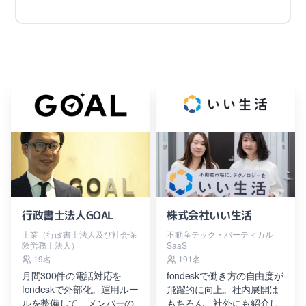
行政書士法人GOAL
株式会社いい生活
士業（行政書士法人及び社会保
不動産テック・バーティカル
険労務士法人）
SaaS
19名
191名
月間300件の電話対応を
fondeskで働き方の自由度が
fondeskで外部化。運用ルー
飛躍的に向上。社内展開は
ルを整備して、メンバーの
もちろん、社外にも紹介し