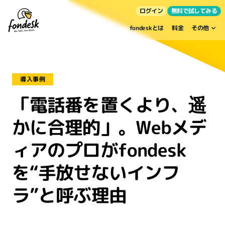
ログイン
無料で試してみる
fondeskとは
料金
その他
導入事例
「電話番を置くより、遥
かに合理的」。Webメデ
ィアのプロがfondesk
を“手放せないインフ
ラ”と呼ぶ理由