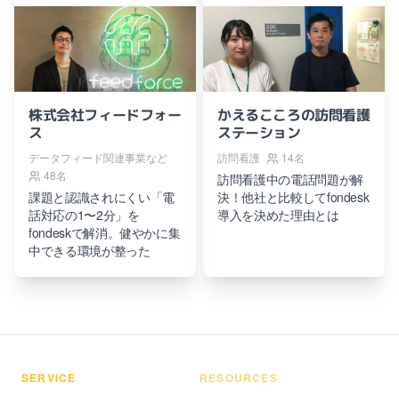
株式会社フィードフォー
かえるこころの訪問看護
ス
ステーション
データフィード関連事業など
訪問看護
14名
48名
訪問看護中の電話問題が解
課題と認識されにくい「電
決！他社と比較してfondesk
話対応の1〜2分」を
導入を決めた理由とは
fondeskで解消。健やかに集
中できる環境が整った
SERVICE
RESOURCES