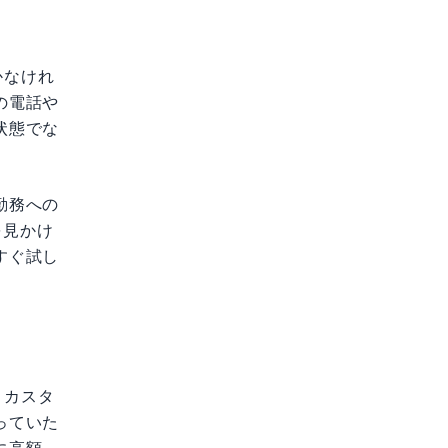
かなけれ
の電話や
状態でな
勤務への
を見かけ
すぐ試し
、カスタ
っていた
に高額。