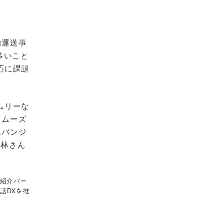
物運送事
多いこと
応に課題
ムリーな
スムーズ
エバンジ
小林さん
「紹介パー
話DXを推