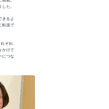
ました。
できるよ
に転送で
それぞれ
をかけて
ーにつな