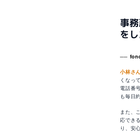
事務
をし
fo
小林さ
くなっ
電話番
も毎日
また、
応でき
り、安