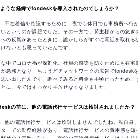
ような経緯でfondeskを導入されたのでしょうか？
ん
不在着信を確認するために、夜でも休日でも事務所へ行
ないというのが課題でした。その一方で、荷主様からの急ぎ
動への反響があったときに、誰かしらがすぐに電話を取れる
いけないとも思っていたんです。
うな中でコロナ禍が深刻化。社員の感染を防ぐためにも在宅
が急務となり、ちょうどチャットワークの広告でfondesk
を思い出したんです。調べてみると料金も手頃だったため、
ことに。今ではすっかり手放せなくなりました。
ndeskの前に、他の電話代行サービスは検討されましたか？
ん
他の電話代行サービスは検討しませんでしたね。私自身
ンターでの勤務経験があり、電話代行サービスの費用感を知
。弊社の入電数に対し、一般的な電話代行サービスはあまり