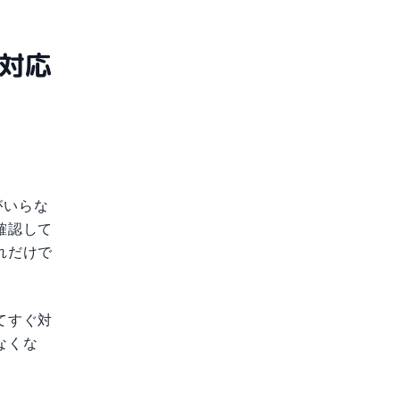
対応
がいらな
確認して
れだけで
てすぐ対
なくな
。