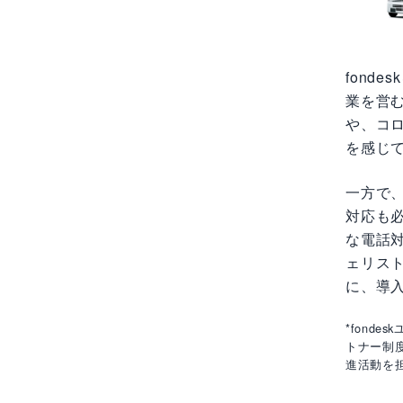
fond
業を営
や、コ
を感じ
一方で
対応も必
な電話対
ェリスト
に、導
*fond
トナー制度
進活動を