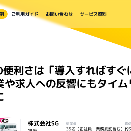
例
ご利用ガイド
お問い合わせ
サービス資料
skの便利さは「導入すればすぐ
業や求人への反響にもタイム
に
株式会社SG
従業員
着
35名（正社員・業務委託含む）
約
物流