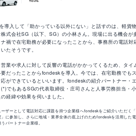
eskを導入して「助かっている以外にない」と話すのは、軽貨
む株式会社SG（以下、SG）の小林さん。現場に出る機会が
ロナ禍で在宅勤務が必要になったことから、事務所の電話対
ていたそうです。
、営業や求人に対して反響の電話がかかってくるため、タイ
要だったことからfondeskを導入。今では、在宅勤務でも
応ができているといいます。fondeskの紹介パートナー・
(*)でもあるSGの代表取締役・庄司さんと人事労務担当・
入の経緯や効果を伺いました。
eskユーザーとして電話対応に課題を持つ企業様へfondeskをご紹介いただく
」に参加し、さらに地域・業界全体の底上げのためfondeskを活用した電
担うパートナー企業様。