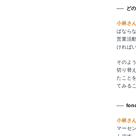
どの
小林さ
ばなら
営業活
ければ
そのよ
切り替え
たこと
てみる
fo
小林さ
マーセ
んです