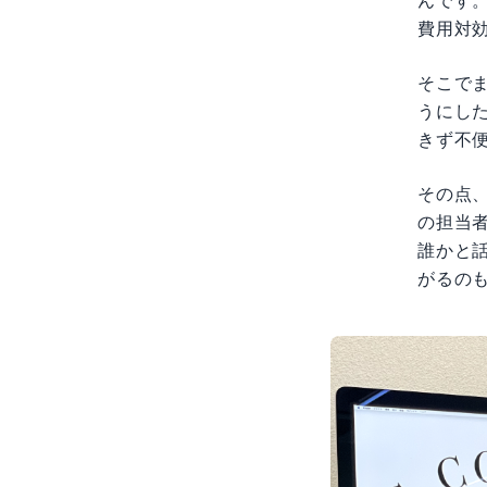
費用対
そこで
うにし
きず不
その点、
の担当
誰かと
がるの