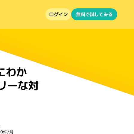
ログイン
無料で試してみる
にわか
リーな対
信
30件/月