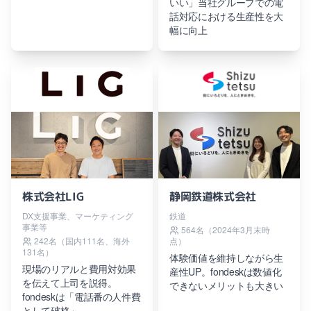
いい」当社グループでの電
話対応における生産性を大
幅に向上
株式会社LIG
静岡鉄道株式会社
DX支援事業、マーケティング
鉄道
事業等
564名（2024年3月末時
242名（国内111名、海外
点）
131名）
体験価値を維持しながら生
現場のリアルと費用対効果
産性UP。fondeskは数値化
を伝えて上司を説得。
できないメリットも大きい
fondeskは「電話番の人件費
として破格」