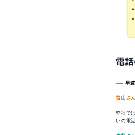
電話
早速
畠山さ
弊社では
いの電