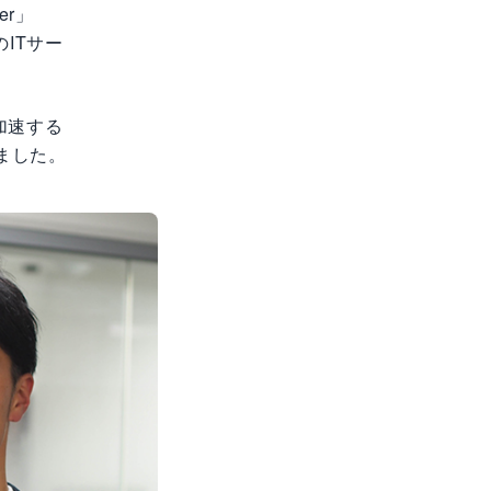
er」
のITサー
加速する
しました。