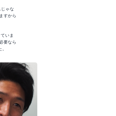
んじゃな
ますから
けていま
必要なら
た。