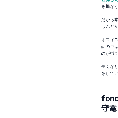
を損な
だから
しんど
オフィス
話の声
のが嫌
長くな
をして
fo
守電