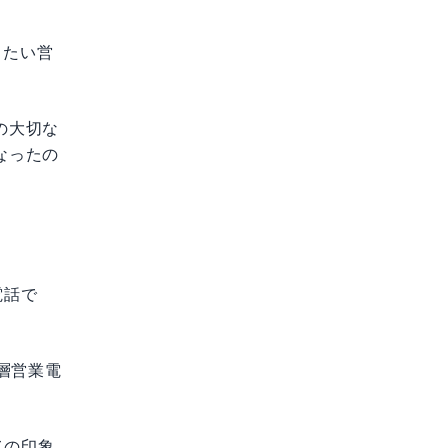
りたい営
の大切な
なったの
電話で
層営業電
ての印象