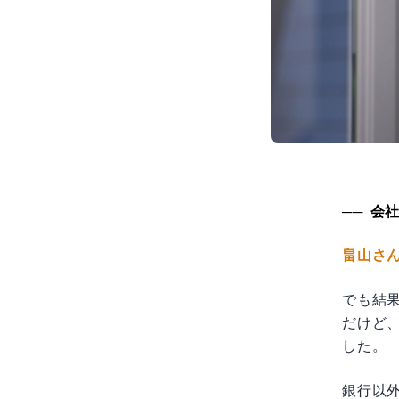
会
畠山さ
でも結
だけど
した。
銀行以