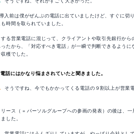
ん
そうですね、それがすごく大きかった。
esk導入前は僕がぜんぶの電話に出ていましたけど、すぐに切
にも時間を取られていました。
りする営業電話に混じって、クライアントや取引先銀行から
あったから、「対応すべき電話」が一瞬で判断できるように
な収穫でした。
業電話にはかなり悩まされていたと聞きました。
ん
そうですね、今でもかかってくる電話の９割以上が営業
リース（ = パーソルグループへの参画の発表）の後は、一
えました。
ん
営業電話にはうんざりしていますが、やっぱり会社とし