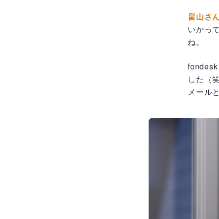
畠山さ
いかっ
ね。
fond
した（
メール