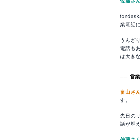
佐藤さ
fond
業電話
うんざ
電話も
は大き
営
畠山さ
す。
先日のリ
話が増
佐藤さ