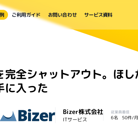
例
ご利用ガイド
お問い合わせ
サービス資料
を完全シャットアウト。ほし
手に入った
Bizer株式会社
従業員
着信
6名
50件/
ITサービス