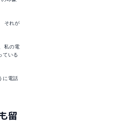
 それが
ら、私の電
っている
うに電話
中も留